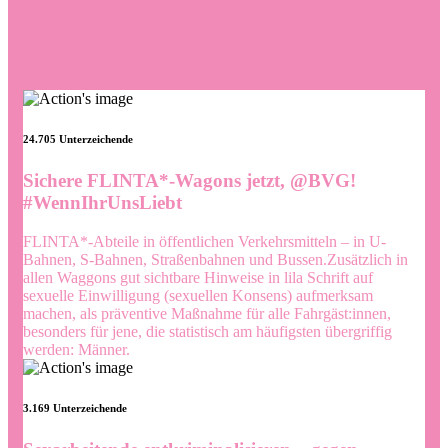
24.705 Unterzeichende
Sichere FLINTA*-Wagons jetzt, @BVG!
#WennIhrUnsLiebt
FLINTA*-Abteile in öffentlichen Verkehrsmitteln – in U-
Bahnen, S-Bahnen, Straßenbahnen und Bussen.
Zusätzlich in
allen Waggons gut sichtbare Hinweise in lila Schrift auf
sexuelle Einwilligung (sexuellen Konsens) aufmerksam
machen, als präventive Maßnahme für alle Fahrgäst:innen,
besonders für jene, die statistisch am häufigsten übergriffig
werden: Männer.
3.169 Unterzeichende