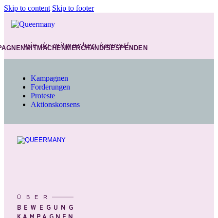
Skip to content
Skip to footer
wie du mitmachen kannst!
PAGNEN
MITMACHEN
MERCHANDISE
SPENDEN
Kampagnen
Forderungen
Proteste
Aktionskonsens
ÜBER
BEWEGUNG
KAMPAGNEN