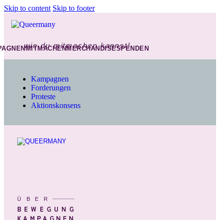
Skip to content
Skip to footer
wie du mitmachen kannst!
PAGNEN
MITMACHEN
MERCHANDISE
SPENDEN
Kampagnen
Forderungen
Proteste
Aktionskonsens
ÜBER
BEWEGUNG
KAMPAGNEN