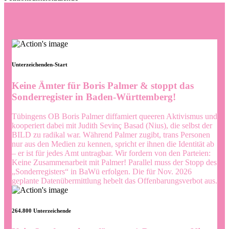
Unterzeichenden-Start
Keine Ämter für Boris Palmer & stoppt das
Sonderregister in Baden-Württemberg!
Tübingens OB Boris Palmer diffamiert queeren Aktivismus und
kooperiert dabei mit Judith Sevinç Basad (Nius), die selbst der
BILD zu radikal war.
Während Palmer zugibt, trans Personen
nur aus den Medien zu kennen, spricht er ihnen die Identität ab
– er ist für jedes Amt untragbar.
Wir fordern von den Parteien:
Keine Zusammenarbeit mit Palmer! Parallel muss der Stopp des
„Sonderregisters“ in BaWü erfolgen. Die für Nov. 2026
geplante Datenübermittlung hebelt das Offenbarungsverbot aus.
264.800 Unterzeichende