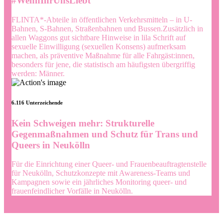
#WennIhrUnsLiebt
FLINTA*-Abteile in öffentlichen Verkehrsmitteln – in U-
Bahnen, S-Bahnen, Straßenbahnen und Bussen.
Zusätzlich in
allen Waggons gut sichtbare Hinweise in lila Schrift auf
sexuelle Einwilligung (sexuellen Konsens) aufmerksam
machen, als präventive Maßnahme für alle Fahrgäst:innen,
besonders für jene, die statistisch am häufigsten übergriffig
werden: Männer.
6.116 Unterzeichende
Kein Schweigen mehr: Strukturelle
Gegenmaßnahmen und Schutz für Trans und
Queers in Neukölln
Für die Einrichtung einer Queer- und Frauenbeauftragtenstelle
für Neukölln, Schutzkonzepte mit Awareness-Teams und
Kampagnen sowie ein jährliches Monitoring queer- und
frauenfeindlicher Vorfälle in Neukölln.